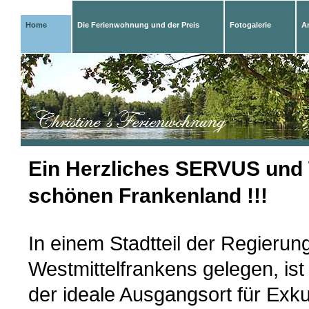
Home
Die Ferienwohnung und der Preis
Fotogalerie
A
Ein Herzliches SERVU
S und
schönen Frankenland !!!
In einem Stadtteil der Regierun
Westmittelfra
nk
ens gelegen, is
der ideale Ausgangsort für Exku